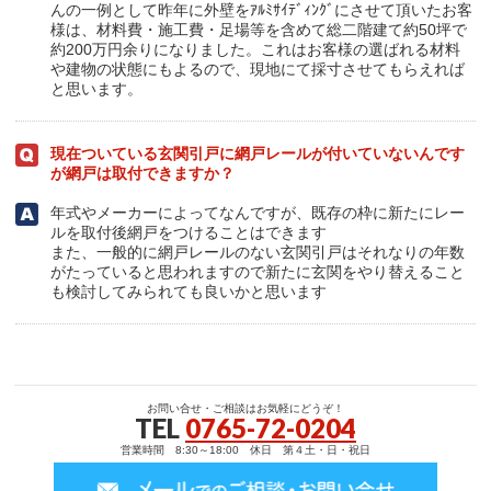
んの一例として昨年に外壁をｱﾙﾐｻｲﾃﾞｨﾝｸﾞにさせて頂いたお客
様は、材料費・施工費・足場等を含めて総二階建て約50坪で
約200万円余りになりました。これはお客様の選ばれる材料
や建物の状態にもよるので、現地にて採寸させてもらえれば
と思います。
現在ついている玄関引戸に網戸レールが付いていないんです
が網戸は取付できますか？
年式やメーカーによってなんですが、既存の枠に新たにレー
ルを取付後網戸をつけることはできます
また、一般的に網戸レールのない玄関引戸はそれなりの年数
がたっていると思われますので新たに玄関をやり替えること
も検討してみられても良いかと思います
お問い合せ・ご相談はお気軽にどうぞ！
TEL
0765-72-0204
営業時間 8:30～18:00 休日 第４土・日・祝日