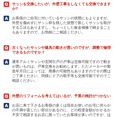
サッシを交換したいが、外壁工事をしなくても交換できます
か?
お客様のご自宅に付いているサッシの状態にもよりますが、
外壁を傷めずにサッシ枠を残した状態で新しくサッシを取付
する工法もありますし、ちょっとした板金補修で納まること
もありますので、お気軽にご相談ください。
古くなったサッシや建具の動きが悪いのですが、調整で修理
できるものですか？
通常アルミサッシや玄関引戸の戸車は交換可能ですので動き
が悪いものは、戸車交換をお勧めします。ただメーカーや製
造年月日によっては、廃番の可能性もありますのでその際は
ご了承ください。同様にドアの取手等も交換可能ですのでご
相談ください。
外壁のリフォームを考えてはいるが、予算の検討がつかない
お店に来て下さるお客様の多くは現在お使いのお宅に何らか
の不満や直したい部分があるのに、どの程度金額がかかるか
不安で相談するお店に困っていたお客様が多いのですが、ほ