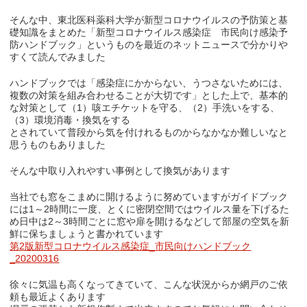
そんな中、東北医科薬科大学が新型コロナウイルスの予防策と基
礎知識をまとめた「新型コロナウイルス感染症 市民向け感染予
防ハンドブック」というものを最近のネットニュースで分かりや
すくて読んでみました
ハンドブックでは「感染症にかからない、うつさないためには、
複数の対策を組み合わせることが大切です」とした上で、基本的
な対策として（1）咳エチケットを守る、（2）手洗いをする、
（3）環境消毒・換気をする
とされていて普段から気を付けれるものからなかなか難しいなと
思うものもありました
そんな中取り入れやすい事例として換気があります
当社でも窓をこまめに開けるように努めていますがガイドブック
には1～2時間に一度、とくに密閉空間ではウイルス量を下げるた
め日中は2～3時間ごとに窓や扉を開けるなどして部屋の空気を新
鮮に保ちましょうと書かれています
第2版新型コロナウイルス感染症_市民向けハンドブック
_20200316
徐々に気温も高くなってきていて、こんな状況からか網戸のご依
頼も最近よくあります