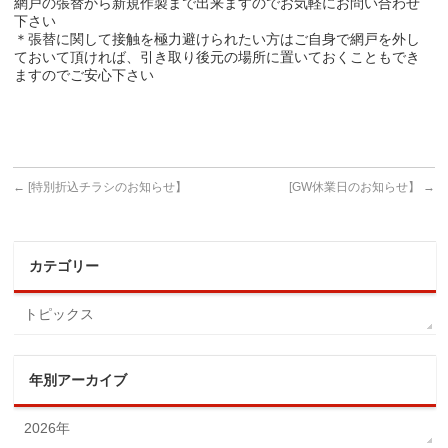
網戸の張替から新規作製まで出来ますのでお気軽にお問い合わせ
下さい
＊張替に関して接触を極力避けられたい方はご自身で網戸を外し
ておいて頂ければ、引き取り後元の場所に置いておくこともでき
ますのでご安心下さい
←
[特別折込チラシのお知らせ】
[GW休業日のお知らせ】
→
カテゴリー
トピックス
年別アーカイブ
2026年